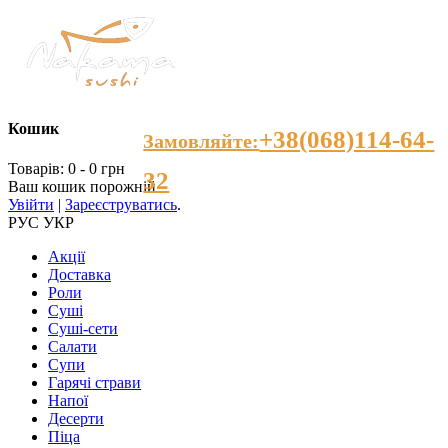
Кошик
+38(068)114-64-
Замовляйте:
Товарів: 0 - 0 грн
32
Ваш кошик порожній
Увійти
|
Зареєструватись
.
РУС
УКР
Акції
Доставка
Роли
Суші
Суші-сети
Салати
Супи
Гарячі страви
Напої
Десерти
Пiца