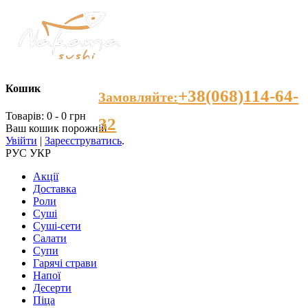
Кошик
+38(068)114-64-
Замовляйте:
Товарів: 0 - 0 грн
32
Ваш кошик порожній
Увійти
|
Зареєструватись
.
РУС
УКР
Акції
Доставка
Роли
Суші
Суші-сети
Салати
Супи
Гарячі страви
Напої
Десерти
Пiца