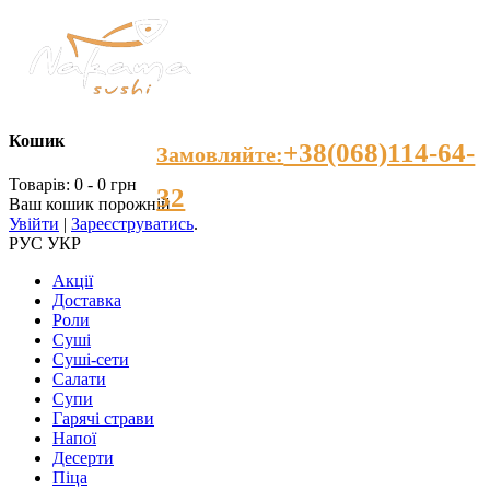
Кошик
+38(068)114-64-
Замовляйте:
Товарів: 0 - 0 грн
32
Ваш кошик порожній
Увійти
|
Зареєструватись
.
РУС
УКР
Акції
Доставка
Роли
Суші
Суші-сети
Салати
Супи
Гарячі страви
Напої
Десерти
Пiца