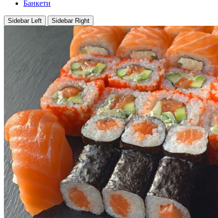
Банкети
Sidebar Left
Sidebar Right