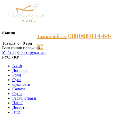
Кошик
+38(068)114-64-
Замовляйте:
Товарів: 0 - 0 грн
32
Ваш кошик порожній
Увійти
|
Зареєструватись
.
РУС
УКР
Акції
Доставка
Роли
Суші
Суші-сети
Салати
Супи
Гарячі страви
Напої
Десерти
Пiца