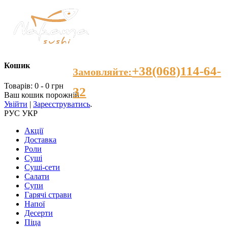
Кошик
+38(068)114-64-
Замовляйте:
Товарів: 0 - 0 грн
32
Ваш кошик порожній
Увійти
|
Зареєструватись
.
РУС
УКР
Акції
Доставка
Роли
Суші
Суші-сети
Салати
Супи
Гарячі страви
Напої
Десерти
Пiца