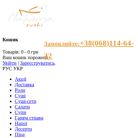
Кошик
+38(068)114-64-
Замовляйте:
Товарів: 0 - 0 грн
32
Ваш кошик порожній
Увійти
|
Зареєструватись
.
РУС
УКР
Акції
Доставка
Роли
Суші
Суші-сети
Салати
Супи
Гарячі страви
Напої
Десерти
Пiца