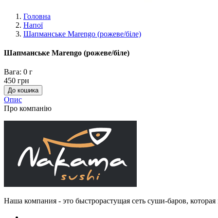
Головна
Напої
Шапманське Marengo (рожеве/біле)
Шапманське Marengo (рожеве/біле)
Вага:
0 г
450 грн
Опис
Про компанію
Наша компания - это быстрорастущая сеть суши-баров, котора