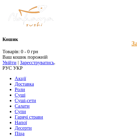
Кошик
З
Товарів: 0 - 0 грн
Ваш кошик порожній
Увійти
|
Зареєструватись
.
РУС
УКР
Акції
Доставка
Роли
Суші
Суші-сети
Салати
Супи
Гарячі страви
Напої
Десерти
Пiца