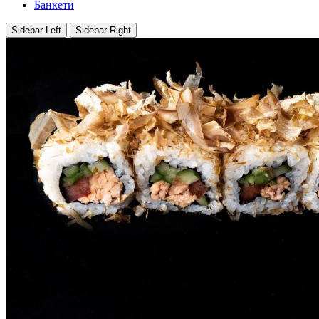
Банкети
Sidebar Left
Sidebar Right