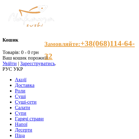
Кошик
+38(068)114-64-
Замовляйте:
Товарів: 0 - 0 грн
32
Ваш кошик порожній
Увійти
|
Зареєструватись
.
РУС
УКР
Акції
Доставка
Роли
Суші
Суші-сети
Салати
Супи
Гарячі страви
Напої
Десерти
Пiца